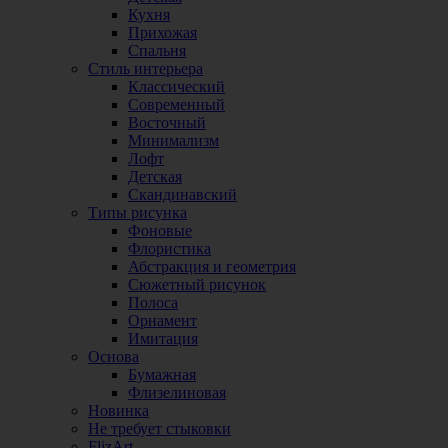
Кухня
Прихожая
Спальня
Стиль интерьера
Классический
Современный
Восточный
Минимализм
Лофт
Детская
Скандинавский
Типы рисунка
Фоновые
Флористика
Абстракция и геометрия
Сюжетный рисунок
Полоса
Орнамент
Имитация
Основа
Бумажная
Флизелиновая
Новинка
Не требует стыковки
FlizArt