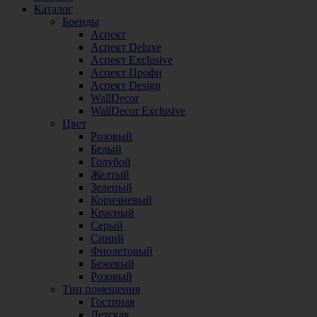
Каталог
Бренды
Аспект
Аспект Deluxe
Аспект Exclusive
Аспект Профи
Аспект Design
WallDecor
WallDecor Exclusive
Цвет
Розовый
Белый
Голубой
Желтый
Зеленый
Коричневый
Красный
Серый
Синий
Фиолетовый
Бежевый
Розовый
Тип помещения
Гостиная
Детская