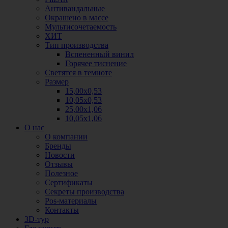
Антивандальные
Окрашено в массе
Мультисочетаемость
ХИТ
Тип производства
Вспененный винил
Горячее тиснение
Светятся в темноте
Размер
15,00х0,53
10,05х0,53
25,00х1,06
10,05х1,06
О нас
О компании
Бренды
Новости
Отзывы
Полезное
Сертификаты
Секреты производства
Pos-материалы
Контакты
3D-тур