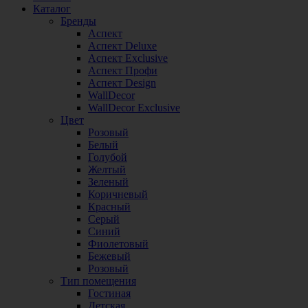
Каталог
Бренды
Аспект
Аспект Deluxe
Аспект Exclusive
Аспект Профи
Аспект Design
WallDecor
WallDecor Exclusive
Цвет
Розовый
Белый
Голубой
Желтый
Зеленый
Коричневый
Красный
Серый
Синий
Фиолетовый
Бежевый
Розовый
Тип помещения
Гостиная
Детская