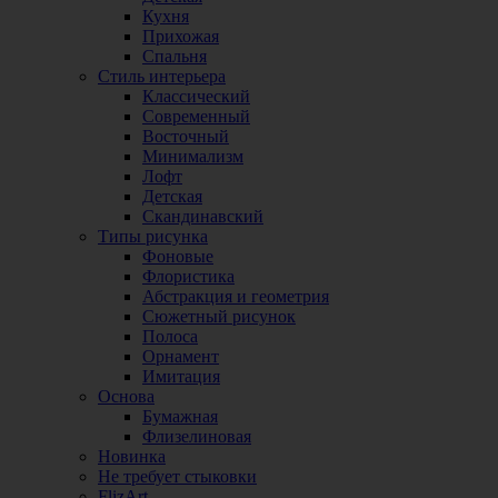
Кухня
Прихожая
Спальня
Стиль интерьера
Классический
Современный
Восточный
Минимализм
Лофт
Детская
Скандинавский
Типы рисунка
Фоновые
Флористика
Абстракция и геометрия
Сюжетный рисунок
Полоса
Орнамент
Имитация
Основа
Бумажная
Флизелиновая
Новинка
Не требует стыковки
FlizArt