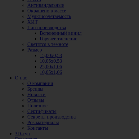
Антивандальные
Окрашено в массе
Мультисочетаемость
ХИТ
Тип производства
Вспененный винил
Горячее тиснение
Светятся в темноте
Размер
15,00х0,53
10,05х0,53
25,00х1,06
10,05х1,06
О нас
О компании
Бренды
Новости
Отзывы
Полезное
Сертификаты
Секреты производства
Pos-материалы
Контакты
3D-тур