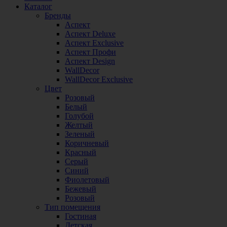
Каталог
Бренды
Аспект
Аспект Deluxe
Аспект Exclusive
Аспект Профи
Аспект Design
WallDecor
WallDecor Exclusive
Цвет
Розовый
Белый
Голубой
Желтый
Зеленый
Коричневый
Красный
Серый
Синий
Фиолетовый
Бежевый
Розовый
Тип помещения
Гостиная
Детская