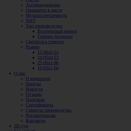
Антивандальные
Окрашено в массе
Мультисочетаемость
ХИТ
Тип производства
Вспененный винил
Горячее тиснение
Светятся в темноте
Размер
15,00х0,53
10,05х0,53
25,00х1,06
10,05х1,06
О нас
О компании
Бренды
Новости
Отзывы
Полезное
Сертификаты
Секреты производства
Pos-материалы
Контакты
3D-тур