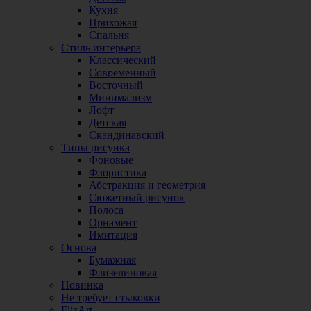
Кухня
Прихожая
Спальня
Стиль интерьера
Классический
Современный
Восточный
Минимализм
Лофт
Детская
Скандинавский
Типы рисунка
Фоновые
Флористика
Абстракция и геометрия
Сюжетный рисунок
Полоса
Орнамент
Имитация
Основа
Бумажная
Флизелиновая
Новинка
Не требует стыковки
FlizArt