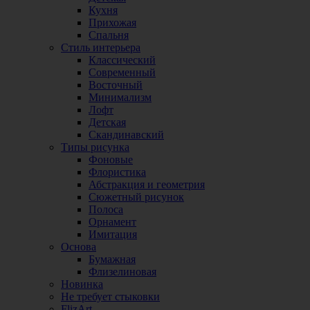
Кухня
Прихожая
Спальня
Стиль интерьера
Классический
Современный
Восточный
Минимализм
Лофт
Детская
Скандинавский
Типы рисунка
Фоновые
Флористика
Абстракция и геометрия
Сюжетный рисунок
Полоса
Орнамент
Имитация
Основа
Бумажная
Флизелиновая
Новинка
Не требует стыковки
FlizArt