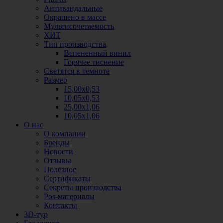
Антивандальные
Окрашено в массе
Мультисочетаемость
ХИТ
Тип производства
Вспененный винил
Горячее тиснение
Светятся в темноте
Размер
15,00х0,53
10,05х0,53
25,00х1,06
10,05х1,06
О нас
О компании
Бренды
Новости
Отзывы
Полезное
Сертификаты
Секреты производства
Pos-материалы
Контакты
3D-тур