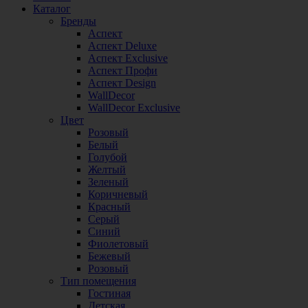
Каталог
Бренды
Аспект
Аспект Deluxe
Аспект Exclusive
Аспект Профи
Аспект Design
WallDecor
WallDecor Exclusive
Цвет
Розовый
Белый
Голубой
Желтый
Зеленый
Коричневый
Красный
Серый
Синий
Фиолетовый
Бежевый
Розовый
Тип помещения
Гостиная
Детская