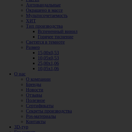
Антивандальные
Окрашено в массе
Мультисочетаемость
ХИТ
Тип производства
Вспененный винил
Горячее тиснение
Светятся в темноте
Размер
15,00х0,53
10,05х0,53
25,00х1,06
10,05х1,06
О нас
О компании
Бренды
Новости
Отзывы
Полезное
Сертификаты
Секреты производства
Pos-материалы
Контакты
3D-тур