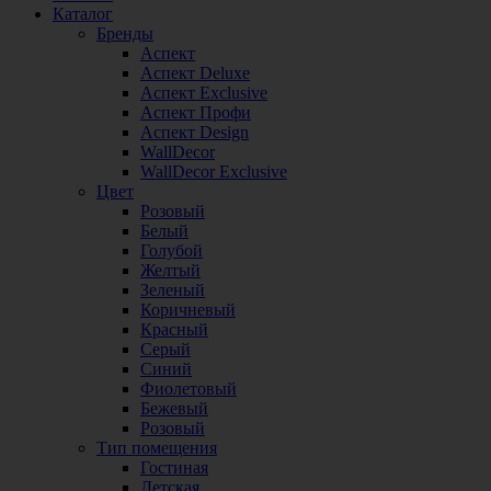
Каталог
Бренды
Аспект
Аспект Deluxe
Аспект Exclusive
Аспект Профи
Аспект Design
WallDecor
WallDecor Exclusive
Цвет
Розовый
Белый
Голубой
Желтый
Зеленый
Коричневый
Красный
Серый
Синий
Фиолетовый
Бежевый
Розовый
Тип помещения
Гостиная
Детская