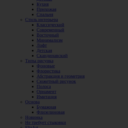
Кухня
Прихожая
Спальня
Стиль интерьера
Классический
Современный
Восточный
Минимализм
Лофт
Детская
Скандинавский
Типы рисунка
Фоновые
Флористика
Абстракция и геометрия
Сюжетный рисунок
Полоса
Орнамент
Имитация
Основа
Бумажная
Флизелиновая
Новинка
Не требует стыковки
FlizArt