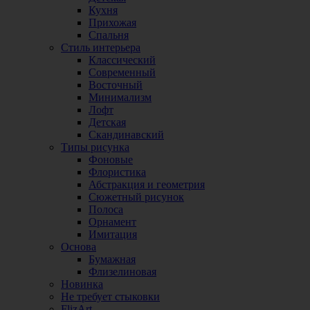
Кухня
Прихожая
Спальня
Стиль интерьера
Классический
Современный
Восточный
Минимализм
Лофт
Детская
Скандинавский
Типы рисунка
Фоновые
Флористика
Абстракция и геометрия
Сюжетный рисунок
Полоса
Орнамент
Имитация
Основа
Бумажная
Флизелиновая
Новинка
Не требует стыковки
FlizArt