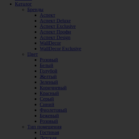
Каталог
Бренды
Аспект
Аспект Deluxe
Аспект Exclusive
Аспект Профи
Аспект Design
WallDecor
WallDecor Exclusive
Цвет
Розовый
Белый
Голубой
Желтый
Зеленый
Коричневый
Красный
Серый
Синий
Фиолетовый
Бежевый
Розовый
Тип помещения
Гостиная
Детская