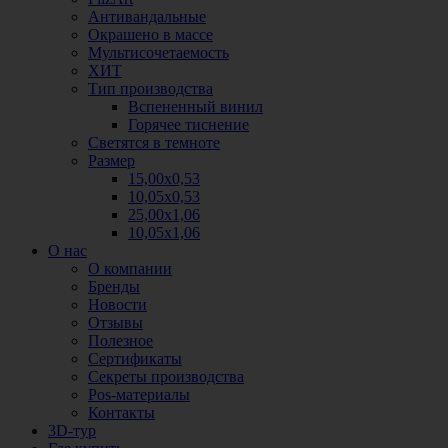
Антивандальные
Окрашено в массе
Мультисочетаемость
ХИТ
Тип производства
Вспененный винил
Горячее тиснение
Светятся в темноте
Размер
15,00х0,53
10,05х0,53
25,00х1,06
10,05х1,06
О нас
О компании
Бренды
Новости
Отзывы
Полезное
Сертификаты
Секреты производства
Pos-материалы
Контакты
3D-тур