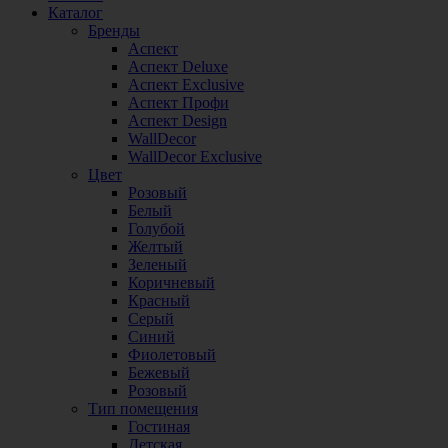
Каталог
Бренды
Аспект
Аспект Deluxe
Аспект Exclusive
Аспект Профи
Аспект Design
WallDecor
WallDecor Exclusive
Цвет
Розовый
Белый
Голубой
Желтый
Зеленый
Коричневый
Красный
Серый
Синий
Фиолетовый
Бежевый
Розовый
Тип помещения
Гостиная
Детская