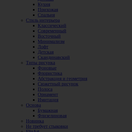
Кухня
Прихожая
Спальня
Стиль интерьера
Классический
Современный
Восточный
Минимализм
Лофт
Детская
Скандинавский
Типы рисунка
Фоновые
Флористика
Абстракция и геометрия
Сюжетный рисунок
Полоса
Орнамент
Имитация
Основа
Бумажная
Флизелиновая
Новинка
Не требует стыковки
FlizArt