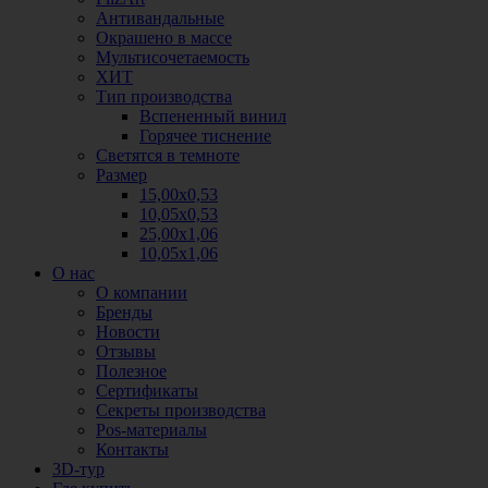
Антивандальные
Окрашено в массе
Мультисочетаемость
ХИТ
Тип производства
Вспененный винил
Горячее тиснение
Светятся в темноте
Размер
15,00х0,53
10,05х0,53
25,00х1,06
10,05х1,06
О нас
О компании
Бренды
Новости
Отзывы
Полезное
Сертификаты
Секреты производства
Pos-материалы
Контакты
3D-тур