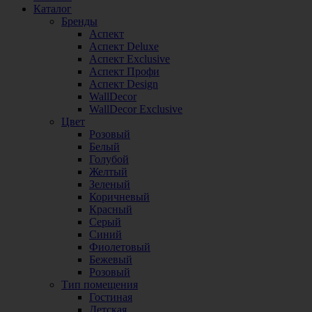
Каталог
Бренды
Аспект
Аспект Deluxe
Аспект Exclusive
Аспект Профи
Аспект Design
WallDecor
WallDecor Exclusive
Цвет
Розовый
Белый
Голубой
Желтый
Зеленый
Коричневый
Красный
Серый
Синий
Фиолетовый
Бежевый
Розовый
Тип помещения
Гостиная
Детская