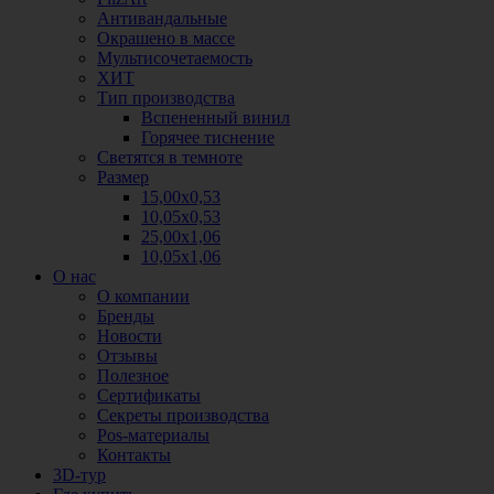
Антивандальные
Окрашено в массе
Мультисочетаемость
ХИТ
Тип производства
Вспененный винил
Горячее тиснение
Светятся в темноте
Размер
15,00х0,53
10,05х0,53
25,00х1,06
10,05х1,06
О нас
О компании
Бренды
Новости
Отзывы
Полезное
Сертификаты
Секреты производства
Pos-материалы
Контакты
3D-тур