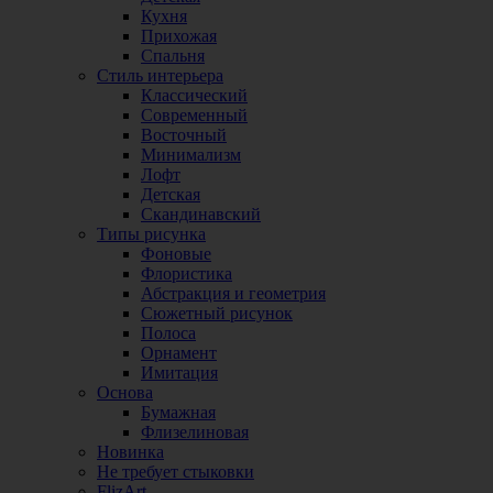
Кухня
Прихожая
Спальня
Стиль интерьера
Классический
Современный
Восточный
Минимализм
Лофт
Детская
Скандинавский
Типы рисунка
Фоновые
Флористика
Абстракция и геометрия
Сюжетный рисунок
Полоса
Орнамент
Имитация
Основа
Бумажная
Флизелиновая
Новинка
Не требует стыковки
FlizArt