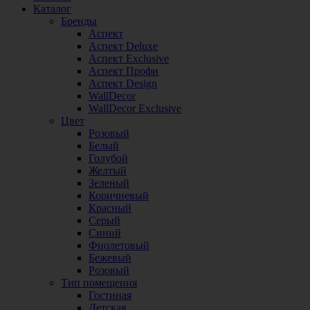
Каталог
Бренды
Аспект
Аспект Deluxe
Аспект Exclusive
Аспект Профи
Аспект Design
WallDecor
WallDecor Exclusive
Цвет
Розовый
Белый
Голубой
Желтый
Зеленый
Коричневый
Красный
Серый
Синий
Фиолетовый
Бежевый
Розовый
Тип помещения
Гостиная
Детская