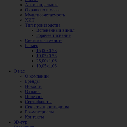
Антивандальные
Окрашено в массе
Мультисочетаемость
ХИТ
Тип производства
Вспененный винил
Горячее тиснение
Светятся в темноте
Размер
15,00х0,53
10,05х0,53
25,00х1,06
10,05х1,06
О нас
О компании
Бренды
Новости
Отзывы
Полезное
Сертификаты
Секреты производства
Pos-материалы
Контакты
3D-тур