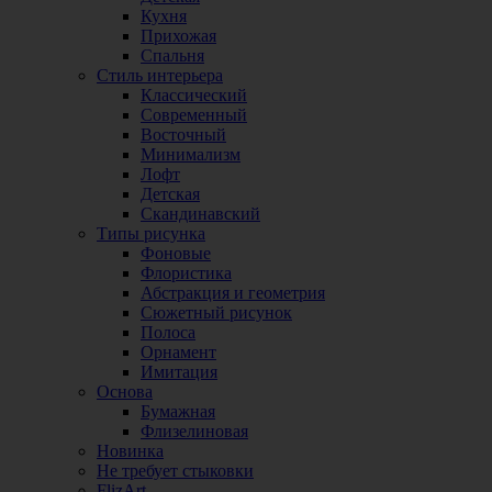
Кухня
Прихожая
Спальня
Стиль интерьера
Классический
Современный
Восточный
Минимализм
Лофт
Детская
Скандинавский
Типы рисунка
Фоновые
Флористика
Абстракция и геометрия
Сюжетный рисунок
Полоса
Орнамент
Имитация
Основа
Бумажная
Флизелиновая
Новинка
Не требует стыковки
FlizArt