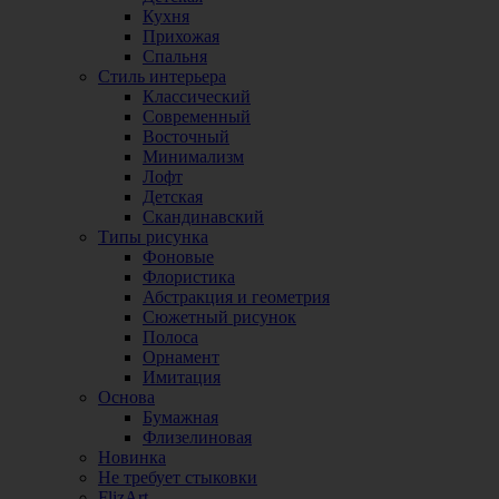
Кухня
Прихожая
Спальня
Стиль интерьера
Классический
Современный
Восточный
Минимализм
Лофт
Детская
Скандинавский
Типы рисунка
Фоновые
Флористика
Абстракция и геометрия
Сюжетный рисунок
Полоса
Орнамент
Имитация
Основа
Бумажная
Флизелиновая
Новинка
Не требует стыковки
FlizArt