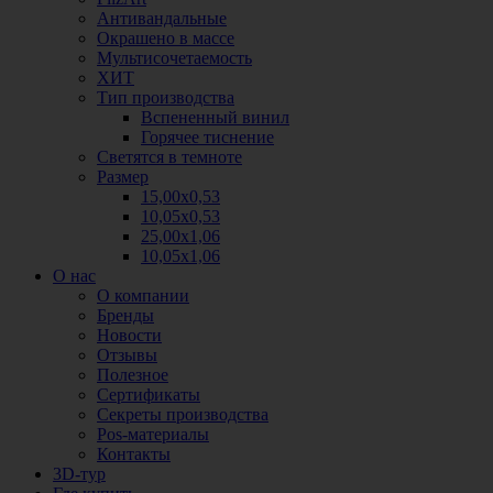
Антивандальные
Окрашено в массе
Мультисочетаемость
ХИТ
Тип производства
Вспененный винил
Горячее тиснение
Светятся в темноте
Размер
15,00х0,53
10,05х0,53
25,00х1,06
10,05х1,06
О нас
О компании
Бренды
Новости
Отзывы
Полезное
Сертификаты
Секреты производства
Pos-материалы
Контакты
3D-тур