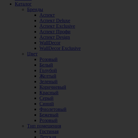
Каталог
Бренды
Аспект
Аспект Deluxe
Аспект Exclusive
Аспект Профи
Аспект Design
WallDecor
WallDecor Exclusive
Цвет
Розовый
Белый
Голубой
Желтый
Зеленый
Коричневый
Красный
Серый
Синий
Фиолетовый
Бежевый
Розовый
Тип помещения
Гостиная
Детская