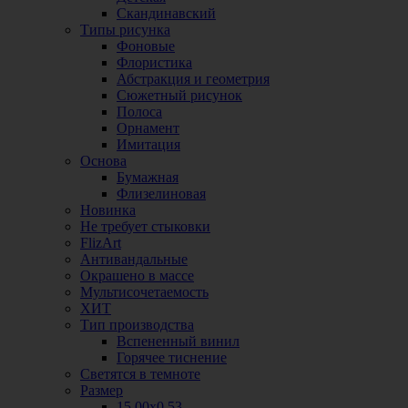
Скандинавский
Типы рисунка
Фоновые
Флористика
Абстракция и геометрия
Сюжетный рисунок
Полоса
Орнамент
Имитация
Основа
Бумажная
Флизелиновая
Новинка
Не требует стыковки
FlizArt
Антивандальные
Окрашено в массе
Мультисочетаемость
ХИТ
Тип производства
Вспененный винил
Горячее тиснение
Светятся в темноте
Размер
15,00х0,53