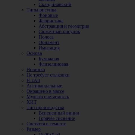
Скандинавский
Типы рисунка
Фоновые
Флористика
Абстракция и геометрия
Сюжетный рисунок
Полоса
Орнамент
Имитация
Основа
Бумажная
Флизелиновая
Новинка
Не требует стыковки
FlizArt
Антивандальные
Окрашено в массе
Мультисочетаемость
ХИТ
Тип производства
Вспененный винил
Горячее тиснение
Светятся в темноте
Размер
15,00х0,53