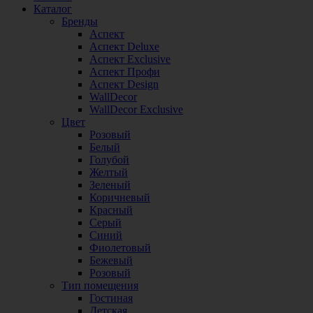
Каталог
Бренды
Аспект
Аспект Deluxe
Аспект Exclusive
Аспект Профи
Аспект Design
WallDecor
WallDecor Exclusive
Цвет
Розовый
Белый
Голубой
Желтый
Зеленый
Коричневый
Красный
Серый
Синий
Фиолетовый
Бежевый
Розовый
Тип помещения
Гостиная
Детская