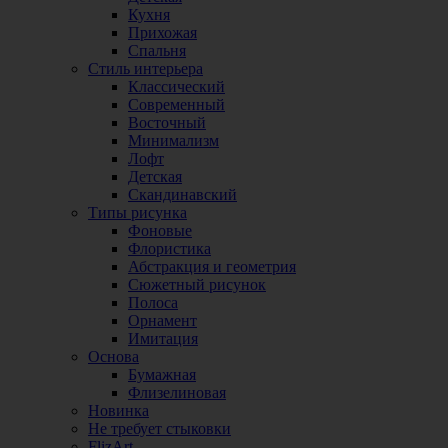
Кухня
Прихожая
Спальня
Стиль интерьера
Классический
Современный
Восточный
Минимализм
Лофт
Детская
Скандинавский
Типы рисунка
Фоновые
Флористика
Абстракция и геометрия
Сюжетный рисунок
Полоса
Орнамент
Имитация
Основа
Бумажная
Флизелиновая
Новинка
Не требует стыковки
FlizArt