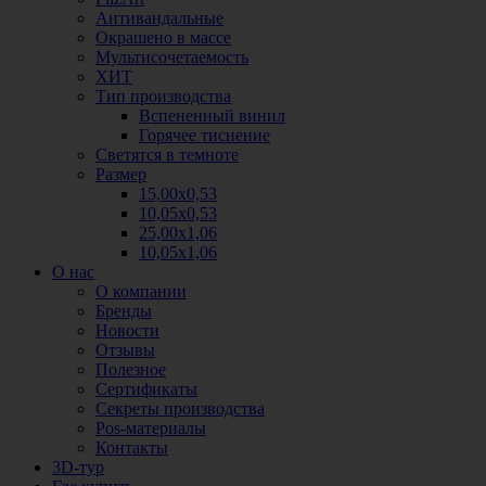
Антивандальные
Окрашено в массе
Мультисочетаемость
ХИТ
Тип производства
Вспененный винил
Горячее тиснение
Светятся в темноте
Размер
15,00х0,53
10,05х0,53
25,00х1,06
10,05х1,06
О нас
О компании
Бренды
Новости
Отзывы
Полезное
Сертификаты
Секреты производства
Pos-материалы
Контакты
3D-тур