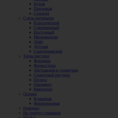
Кухня
Прихожая
Спальня
Стиль интерьера
Классический
Современный
Восточный
Минимализм
Лофт
Детская
Скандинавский
Типы рисунка
Фоновые
Флористика
Абстракция и геометрия
Сюжетный рисунок
Полоса
Орнамент
Имитация
Основа
Бумажная
Флизелиновая
Новинка
Не требует стыковки
FlizArt