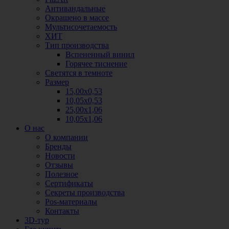
Антивандальные
Окрашено в массе
Мультисочетаемость
ХИТ
Тип производства
Вспененный винил
Горячее тиснение
Светятся в темноте
Размер
15,00х0,53
10,05х0,53
25,00х1,06
10,05х1,06
О нас
О компании
Бренды
Новости
Отзывы
Полезное
Сертификаты
Секреты производства
Pos-материалы
Контакты
3D-тур