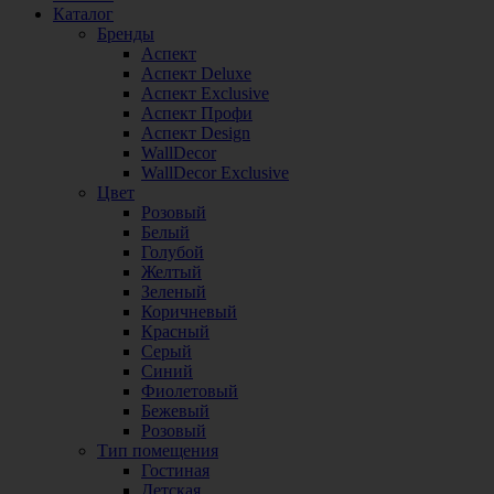
Каталог
Бренды
Аспект
Аспект Deluxe
Аспект Exclusive
Аспект Профи
Аспект Design
WallDecor
WallDecor Exclusive
Цвет
Розовый
Белый
Голубой
Желтый
Зеленый
Коричневый
Красный
Серый
Синий
Фиолетовый
Бежевый
Розовый
Тип помещения
Гостиная
Детская