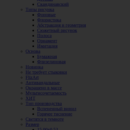
Скандинавский
Типы рисунка
Фоновые
Флористика
Абстракция и геометрия
Сюжетный рисунок
Полоса
Орнамент
Имитация
Основа
Бумажная
Флизелиновая
Новинка
Не требует стыковки
FlizArt
Антивандальные
Окрашено в массе
Мультисочетаемость
ХИТ
Тип производства
Вспененный винил
Горячее тиснение
Светятся в темноте
Размер
15,00х0,53