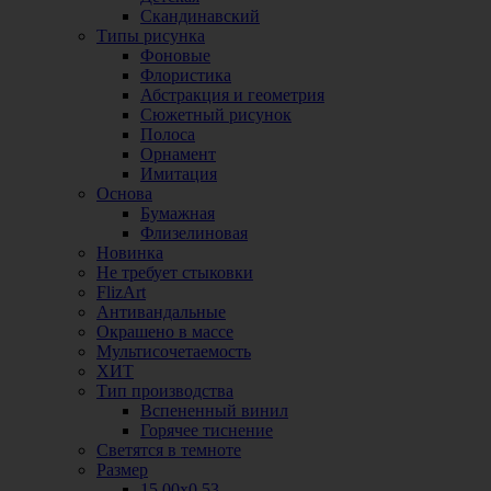
Скандинавский
Типы рисунка
Фоновые
Флористика
Абстракция и геометрия
Сюжетный рисунок
Полоса
Орнамент
Имитация
Основа
Бумажная
Флизелиновая
Новинка
Не требует стыковки
FlizArt
Антивандальные
Окрашено в массе
Мультисочетаемость
ХИТ
Тип производства
Вспененный винил
Горячее тиснение
Светятся в темноте
Размер
15,00х0,53