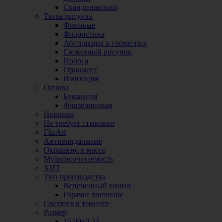
Скандинавский
Типы рисунка
Фоновые
Флористика
Абстракция и геометрия
Сюжетный рисунок
Полоса
Орнамент
Имитация
Основа
Бумажная
Флизелиновая
Новинка
Не требует стыковки
FlizArt
Антивандальные
Окрашено в массе
Мультисочетаемость
ХИТ
Тип производства
Вспененный винил
Горячее тиснение
Светятся в темноте
Размер
15,00х0,53