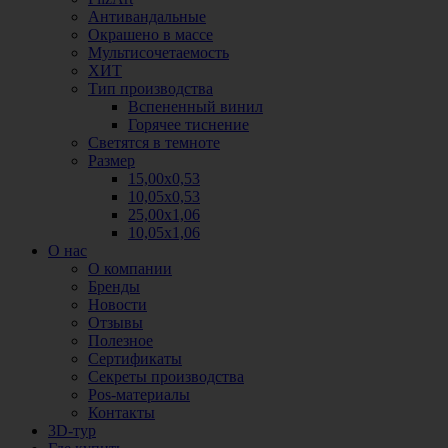
Антивандальные
Окрашено в массе
Мультисочетаемость
ХИТ
Тип производства
Вспененный винил
Горячее тиснение
Светятся в темноте
Размер
15,00х0,53
10,05х0,53
25,00х1,06
10,05х1,06
О нас
О компании
Бренды
Новости
Отзывы
Полезное
Сертификаты
Секреты производства
Pos-материалы
Контакты
3D-тур