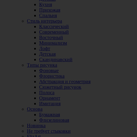
Кухня
Прихожая
Спальня
Стиль интерьера
Классический
Современный
Восточный
Минимализм
Лофт
Детская
Скандинавский
Типы рисунка
Фоновые
Флористика
Абстракция и геометрия
Сюжетный рисунок
Полоса
Орнамент
Имитация
Основа
Бумажная
Флизелиновая
Новинка
Не требует стыковки
FlizArt