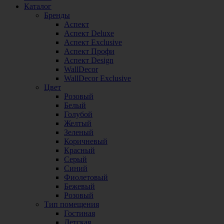
Каталог
Бренды
Аспект
Аспект Deluxe
Аспект Exclusive
Аспект Профи
Аспект Design
WallDecor
WallDecor Exclusive
Цвет
Розовый
Белый
Голубой
Желтый
Зеленый
Коричневый
Красный
Серый
Синий
Фиолетовый
Бежевый
Розовый
Тип помещения
Гостиная
Детская