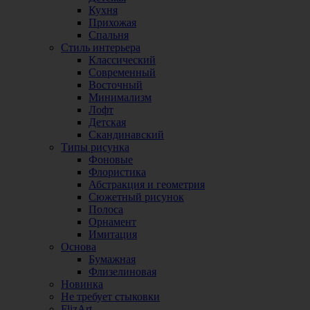
Кухня
Прихожая
Спальня
Стиль интерьера
Классический
Современный
Восточный
Минимализм
Лофт
Детская
Скандинавский
Типы рисунка
Фоновые
Флористика
Абстракция и геометрия
Сюжетный рисунок
Полоса
Орнамент
Имитация
Основа
Бумажная
Флизелиновая
Новинка
Не требует стыковки
FlizArt