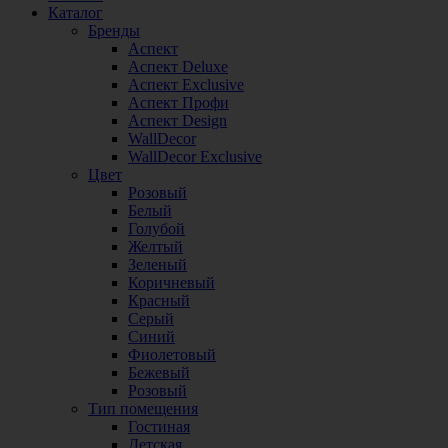
Каталог
Бренды
Аспект
Аспект Deluxe
Аспект Exclusive
Аспект Профи
Аспект Design
WallDecor
WallDecor Exclusive
Цвет
Розовый
Белый
Голубой
Желтый
Зеленый
Коричневый
Красный
Серый
Синий
Фиолетовый
Бежевый
Розовый
Тип помещения
Гостиная
Детская