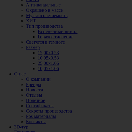
Антивандальные
Окрашено в массе
Мультисочетаемость
ХИТ
Тип производства
Вспененный винил
Горячее тиснение
Светятся в темноте
Размер
15,00х0,53
10,05х0,53
25,00х1,06
10,05х1,06
О нас
О компании
Бренды
Новости
Отзывы
Полезное
Сертификаты
Секреты производства
Pos-материалы
Контакты
3D-тур