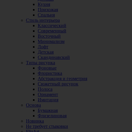
Кухня
Прихожая
Спальня
Стиль интерьера
Классический
Современный
Восточный
Минимализм
Лофт
Детская
Скандинавский
Типы рисунка
Фоновые
Флористика
Абстракция и геометрия
Сюжетный рисунок
Полоса
Орнамент
Имитация
Основа
Бумажная
Флизелиновая
Новинка
Не требует стыковки
FlizArt