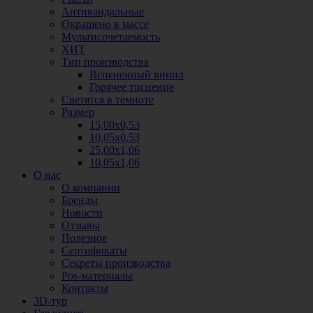
Антивандальные
Окрашено в массе
Мультисочетаемость
ХИТ
Тип производства
Вспененный винил
Горячее тиснение
Светятся в темноте
Размер
15,00х0,53
10,05х0,53
25,00х1,06
10,05х1,06
О нас
О компании
Бренды
Новости
Отзывы
Полезное
Сертификаты
Секреты производства
Pos-материалы
Контакты
3D-тур