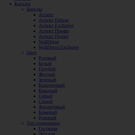
Каталог
Бренды
Аспект
Аспект Deluxe
Аспект Exclusive
Аспект Профи
Аспект Design
WallDecor
WallDecor Exclusive
Цвет
Розовый
Белый
Голубой
Желтый
Зеленый
Коричневый
Красный
Серый
Синий
Фиолетовый
Бежевый
Розовый
Тип помещения
Гостиная
Детская