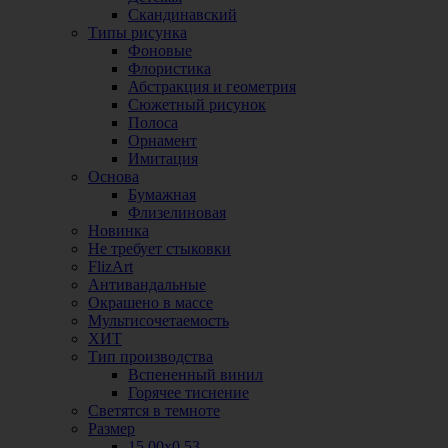
Скандинавский
Типы рисунка
Фоновые
Флористика
Абстракция и геометрия
Сюжетный рисунок
Полоса
Орнамент
Имитация
Основа
Бумажная
Флизелиновая
Новинка
Не требует стыковки
FlizArt
Антивандальные
Окрашено в массе
Мультисочетаемость
ХИТ
Тип производства
Вспененный винил
Горячее тиснение
Светятся в темноте
Размер
15,00х0,53