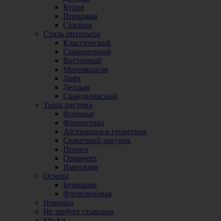
Кухня
Прихожая
Спальня
Стиль интерьера
Классический
Современный
Восточный
Минимализм
Лофт
Детская
Скандинавский
Типы рисунка
Фоновые
Флористика
Абстракция и геометрия
Сюжетный рисунок
Полоса
Орнамент
Имитация
Основа
Бумажная
Флизелиновая
Новинка
Не требует стыковки
FlizArt