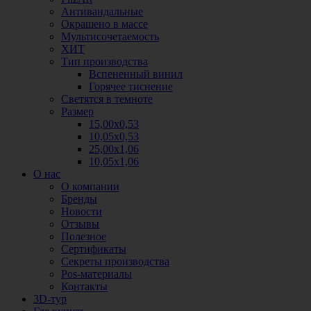
Антивандальные
Окрашено в массе
Мультисочетаемость
ХИТ
Тип производства
Вспененный винил
Горячее тиснение
Светятся в темноте
Размер
15,00х0,53
10,05х0,53
25,00х1,06
10,05х1,06
О нас
О компании
Бренды
Новости
Отзывы
Полезное
Сертификаты
Секреты производства
Pos-материалы
Контакты
3D-тур