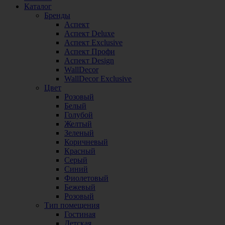
Каталог
Бренды
Аспект
Аспект Deluxe
Аспект Exclusive
Аспект Профи
Аспект Design
WallDecor
WallDecor Exclusive
Цвет
Розовый
Белый
Голубой
Желтый
Зеленый
Коричневый
Красный
Серый
Синий
Фиолетовый
Бежевый
Розовый
Тип помещения
Гостиная
Детская