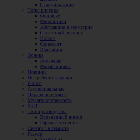
Скандинавский
Типы рисунка
Фоновые
Флористика
Абстракция и геометрия
Сюжетный рисунок
Полоса
Орнамент
Имитация
Основа
Бумажная
Флизелиновая
Новинка
Не требует стыковки
FlizArt
Антивандальные
Окрашено в массе
Мультисочетаемость
ХИТ
Тип производства
Вспененный винил
Горячее тиснение
Светятся в темноте
Размер
15,00х0,53