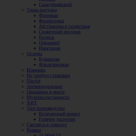
Скандинавский
Типы рисунка
Фоновые
Флористика
Абстракция и геометрия
Сюжетный рисунок
Полоса
Орнамент
Имитация
Основа
Бумажная
Флизелиновая
Новинка
Не требует стыковки
FlizArt
Антивандальные
Окрашено в массе
Мультисочетаемость
ХИТ
Тип производства
Вспененный винил
Горячее тиснение
Светятся в темноте
Размер
15,00х0,53