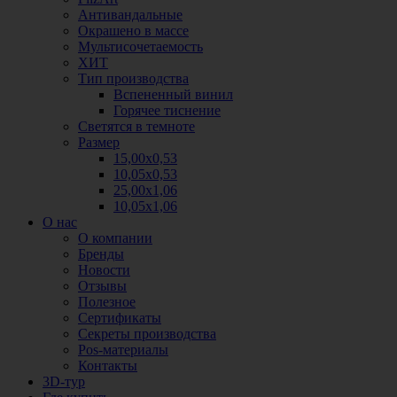
Антивандальные
Окрашено в массе
Мультисочетаемость
ХИТ
Тип производства
Вспененный винил
Горячее тиснение
Светятся в темноте
Размер
15,00х0,53
10,05х0,53
25,00х1,06
10,05х1,06
О нас
О компании
Бренды
Новости
Отзывы
Полезное
Сертификаты
Секреты производства
Pos-материалы
Контакты
3D-тур