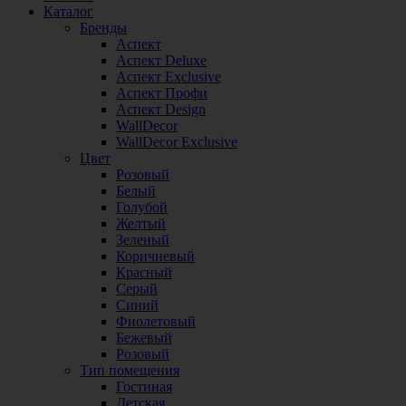
Каталог
Бренды
Аспект
Аспект Deluxe
Аспект Exclusive
Аспект Профи
Аспект Design
WallDecor
WallDecor Exclusive
Цвет
Розовый
Белый
Голубой
Желтый
Зеленый
Коричневый
Красный
Серый
Синий
Фиолетовый
Бежевый
Розовый
Тип помещения
Гостиная
Детская