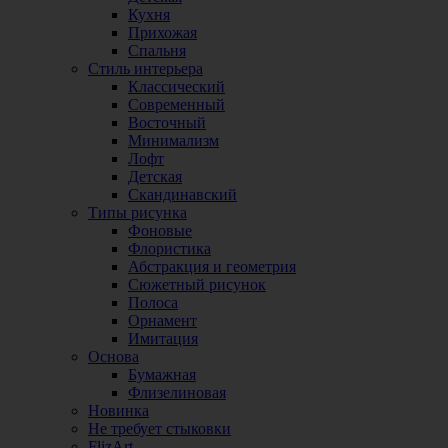
Кухня
Прихожая
Спальня
Стиль интерьера
Классический
Современный
Восточный
Минимализм
Лофт
Детская
Скандинавский
Типы рисунка
Фоновые
Флористика
Абстракция и геометрия
Сюжетный рисунок
Полоса
Орнамент
Имитация
Основа
Бумажная
Флизелиновая
Новинка
Не требует стыковки
FlizArt