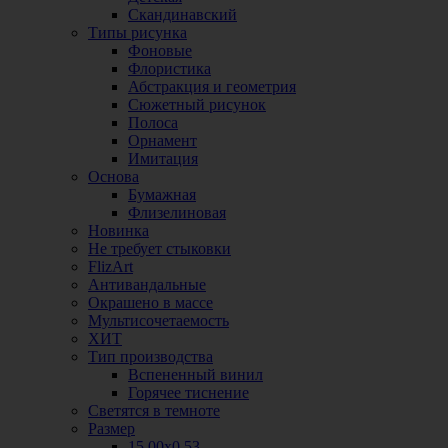
Скандинавский
Типы рисунка
Фоновые
Флористика
Абстракция и геометрия
Сюжетный рисунок
Полоса
Орнамент
Имитация
Основа
Бумажная
Флизелиновая
Новинка
Не требует стыковки
FlizArt
Антивандальные
Окрашено в массе
Мультисочетаемость
ХИТ
Тип производства
Вспененный винил
Горячее тиснение
Светятся в темноте
Размер
15,00х0,53