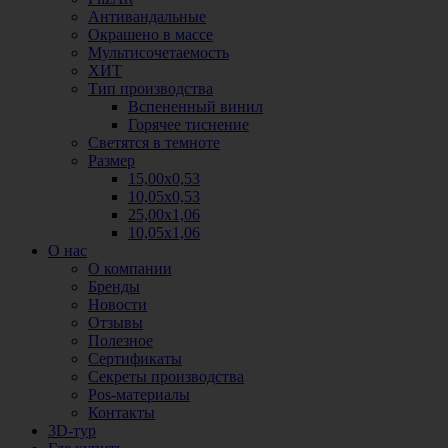
Антивандальные
Окрашено в массе
Мультисочетаемость
ХИТ
Тип производства
Вспененный винил
Горячее тиснение
Светятся в темноте
Размер
15,00х0,53
10,05х0,53
25,00х1,06
10,05х1,06
О нас
О компании
Бренды
Новости
Отзывы
Полезное
Сертификаты
Секреты производства
Pos-материалы
Контакты
3D-тур