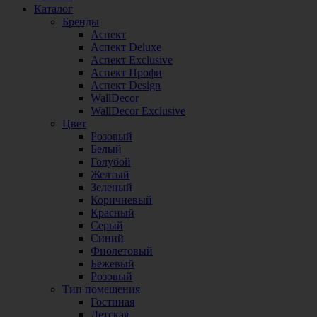
Каталог
Бренды
Аспект
Аспект Deluxe
Аспект Exclusive
Аспект Профи
Аспект Design
WallDecor
WallDecor Exclusive
Цвет
Розовый
Белый
Голубой
Желтый
Зеленый
Коричневый
Красный
Серый
Синий
Фиолетовый
Бежевый
Розовый
Тип помещения
Гостиная
Детская