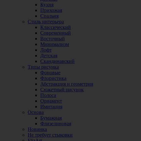
Кухня
Прихожая
Спальня
Стиль интерьера
Классический
Современный
Восточный
Минимализм
Лофт
Детская
Скандинавский
Типы рисунка
Фоновые
Флористика
Абстракция и геометрия
Сюжетный рисунок
Полоса
Орнамент
Имитация
Основа
Бумажная
Флизелиновая
Новинка
Не требует стыковки
FlizArt