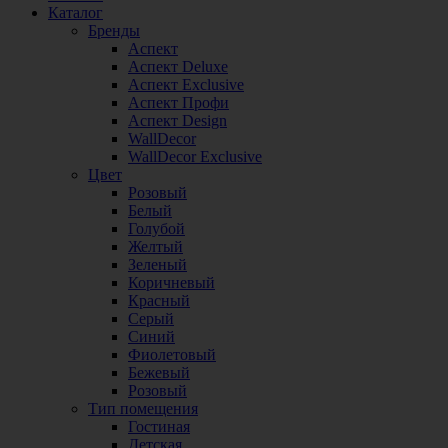
Каталог
Бренды
Аспект
Аспект Deluxe
Аспект Exclusive
Аспект Профи
Аспект Design
WallDecor
WallDecor Exclusive
Цвет
Розовый
Белый
Голубой
Желтый
Зеленый
Коричневый
Красный
Серый
Синий
Фиолетовый
Бежевый
Розовый
Тип помещения
Гостиная
Детская