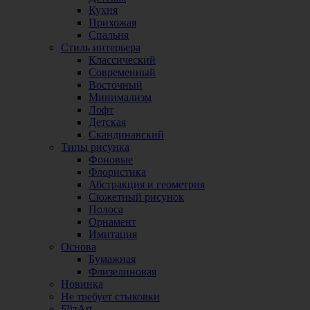
Кухня
Прихожая
Спальня
Стиль интерьера
Классический
Современный
Восточный
Минимализм
Лофт
Детская
Скандинавский
Типы рисунка
Фоновые
Флористика
Абстракция и геометрия
Сюжетный рисунок
Полоса
Орнамент
Имитация
Основа
Бумажная
Флизелиновая
Новинка
Не требует стыковки
FlizArt