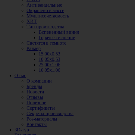
Антивандальные
Окрашено в массе
Мультисочетаемость
ХИТ
Тип производства
Вспененный винил
Горячее тиснение
Светятся в темноте
Размер
15,00х0,53
10,05х0,53
25,00х1,06
10,05х1,06
О нас
О компании
Бренды
Новости
Отзывы
Полезное
Сертификаты
Секреты производства
Pos-материалы
Контакты
3D-тур