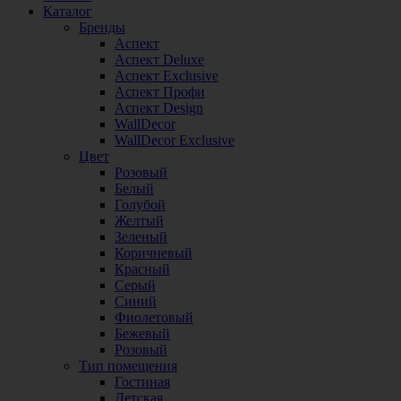
Каталог
Бренды
Аспект
Аспект Deluxe
Аспект Exclusive
Аспект Профи
Аспект Design
WallDecor
WallDecor Exclusive
Цвет
Розовый
Белый
Голубой
Желтый
Зеленый
Коричневый
Красный
Серый
Синий
Фиолетовый
Бежевый
Розовый
Тип помещения
Гостиная
Детская