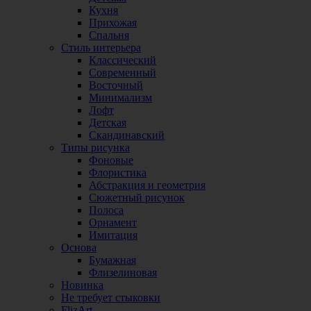
Кухня
Прихожая
Спальня
Стиль интерьера
Классический
Современный
Восточный
Минимализм
Лофт
Детская
Скандинавский
Типы рисунка
Фоновые
Флористика
Абстракция и геометрия
Сюжетный рисунок
Полоса
Орнамент
Имитация
Основа
Бумажная
Флизелиновая
Новинка
Не требует стыковки
FlizArt