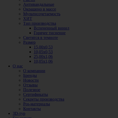
Антивандальные
Окрашено в массе
Мультисочетаемость
ХИТ
Тип производства
Вспененный винил
Горячее тиснение
Светятся в темноте
Размер
15,00х0,53
10,05х0,53
25,00х1,06
10,05х1,06
О нас
О компании
Бренды
Новости
Отзывы
Полезное
Сертификаты
Секреты производства
Pos-материалы
Контакты
3D-тур