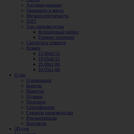
Антивандальные
Окрашено в массе
Мультисочетаемость
ХИТ
Тип производства
Вспененный винил
Горячее тиснение
Светятся в темноте
Размер
15,00х0,53
10,05х0,53
25,00х1,06
10,05х1,06
О нас
О компании
Бренды
Новости
Отзывы
Полезное
Сертификаты
Секреты производства
Pos-материалы
Контакты
3D-тур