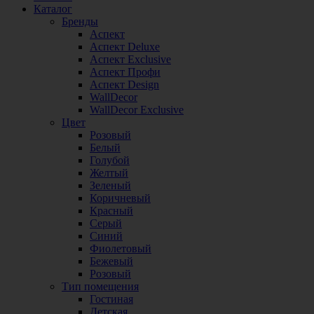
Каталог
Бренды
Аспект
Аспект Deluxe
Аспект Exclusive
Аспект Профи
Аспект Design
WallDecor
WallDecor Exclusive
Цвет
Розовый
Белый
Голубой
Желтый
Зеленый
Коричневый
Красный
Серый
Синий
Фиолетовый
Бежевый
Розовый
Тип помещения
Гостиная
Детская