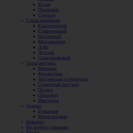
Кухня
Прихожая
Спальня
Стиль интерьера
Классический
Современный
Восточный
Минимализм
Лофт
Детская
Скандинавский
Типы рисунка
Фоновые
Флористика
Абстракция и геометрия
Сюжетный рисунок
Полоса
Орнамент
Имитация
Основа
Бумажная
Флизелиновая
Новинка
Не требует стыковки
FlizArt