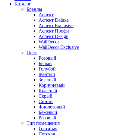
Каталог
Бренды
Аспект
Аспект Deluxe
Аспект Exclusive
Аспект Профи
Аспект Design
WallDecor
WallDecor Exclusive
Цвет
Розовый
Белый
Голубой
Желтый
Зеленый
Коричневый
Красный
Серый
Синий
Фиолетовый
Бежевый
Розовый
Тип помещения
Гостиная
Детская