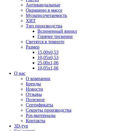
Антивандальные
Окрашено в массе
Мультисочетаемость
ХИТ
Тип производства
Вспененный винил
Горячее тиснение
Светятся в темноте
Размер
15,00х0,53
10,05х0,53
25,00х1,06
10,05х1,06
О нас
О компании
Бренды
Новости
Отзывы
Полезное
Сертификаты
Секреты производства
Pos-материалы
Контакты
3D-тур