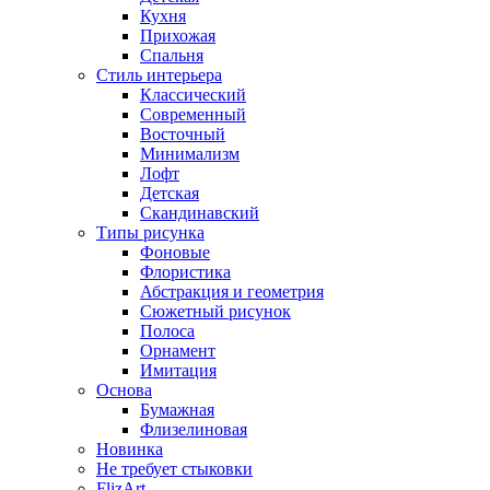
Кухня
Прихожая
Спальня
Стиль интерьера
Классический
Современный
Восточный
Минимализм
Лофт
Детская
Скандинавский
Типы рисунка
Фоновые
Флористика
Абстракция и геометрия
Сюжетный рисунок
Полоса
Орнамент
Имитация
Основа
Бумажная
Флизелиновая
Новинка
Не требует стыковки
FlizArt