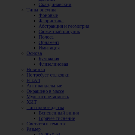
Скандинавский
Типы рисунка
Фоновые
Флористика
Абстракция и геометрия
Сюжетный рисунок
Полоса
Орнамент
Имитация
Основа
Бумажная
Флизелиновая
Новинка
Не требует стыковки
FlizArt
Антивандальные
Окрашено в массе
Мультисочетаемость
ХИТ
Тип производства
Вспененный винил
Горячее тиснение
Светятся в темноте
Размер
15,00х0,53