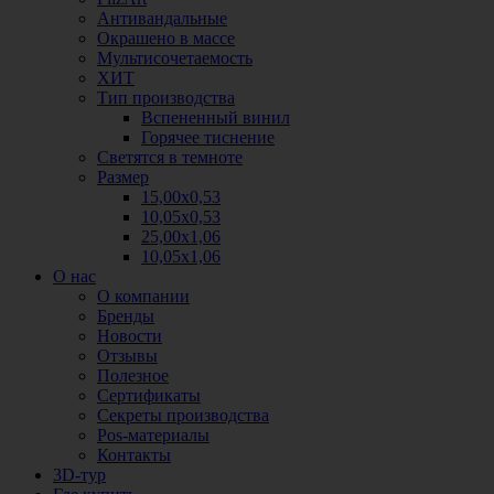
Антивандальные
Окрашено в массе
Мультисочетаемость
ХИТ
Тип производства
Вспененный винил
Горячее тиснение
Светятся в темноте
Размер
15,00х0,53
10,05х0,53
25,00х1,06
10,05х1,06
О нас
О компании
Бренды
Новости
Отзывы
Полезное
Сертификаты
Секреты производства
Pos-материалы
Контакты
3D-тур