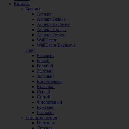
Каталог
Бренды
Аспект
Аспект Deluxe
Аспект Exclusive
Аспект Профи
Аспект Design
WallDecor
WallDecor Exclusive
Цвет
Розовый
Белый
Голубой
Желтый
Зеленый
Коричневый
Красный
Серый
Синий
Фиолетовый
Бежевый
Розовый
Тип помещения
Гостиная
Детская