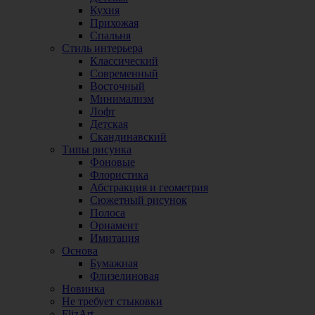
Кухня
Прихожая
Спальня
Стиль интерьера
Классический
Современный
Восточный
Минимализм
Лофт
Детская
Скандинавский
Типы рисунка
Фоновые
Флористика
Абстракция и геометрия
Сюжетный рисунок
Полоса
Орнамент
Имитация
Основа
Бумажная
Флизелиновая
Новинка
Не требует стыковки
FlizArt